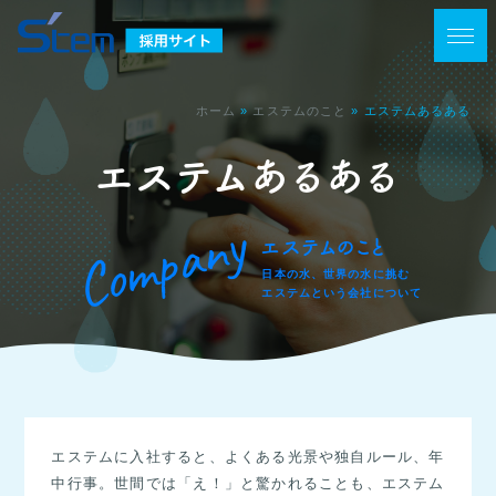
ホーム
»
エステムのこと
»
エステムあるある
エステムあるある
Company
エステムのこと
日本の水、世界の水に挑む
エステムという会社について
エステムに入社すると、よくある光景や独自ルール、年
中行事。世間では「え！」と驚かれることも、エステム