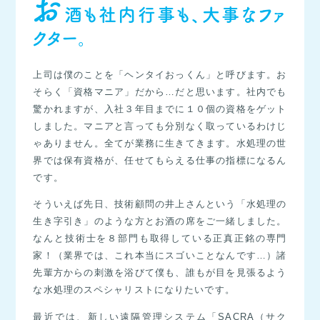
お
酒も社内行事も、大事なファ
クター。
上司は僕のことを「ヘンタイおっくん」と呼びます。お
そらく「資格マニア」だから…だと思います。社内でも
驚かれますが、入社３年目までに１０個の資格をゲット
しました。マニアと言っても分別なく取っているわけじ
ゃありません。全てが業務に生きてきます。水処理の世
界では保有資格が、任せてもらえる仕事の指標になるん
です。
そういえば先日、技術顧問の井上さんという「水処理の
生き字引き」のような方とお酒の席をご一緒しました。
なんと技術士を８部門も取得している正真正銘の専門
家！（業界では、これ本当にスゴいことなんです…）諸
先輩方からの刺激を浴びて僕も、誰もが目を見張るよう
な水処理のスペシャリストになりたいです。
最近では、新しい遠隔管理システム「SACRA（サク