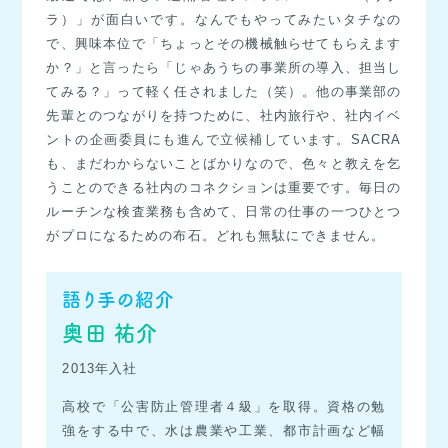
ラ）」が面白いです。なんでもやってみたいタチなの
で、興味本位で「ちょっとその機械触らせてもらえます
か？」と言ったら「じゃあうちの事業所の導入、担当し
てみる？」って軽く任されました（笑）。他の事業部の
先輩とのつながりを持つために、社内旅行や、社内イベ
ントの企画委員にも進んで立候補しています。SACRA
も、まだわからないことばかりなので、色々と教えを乞
うことのできる社内のコネクションは重要です。毎日の
ルーチンな検査業務も含めて、日常の仕事の一つひとつ
がプロになるための布石。どれも無駄にできません。
語り手の紹介
奥田 祐介
2013年入社
高校で「公害防止管理者４級」を取得。資格の勉
強をする中で、水は農業や工業、都市計画など幅