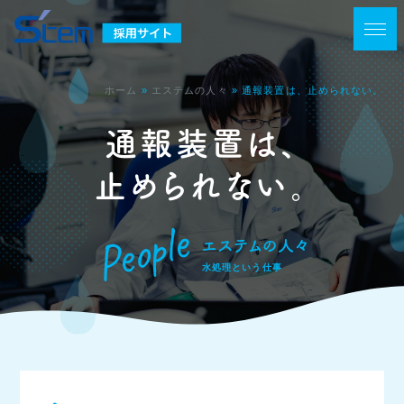
ホーム
»
エステムの人々
»
通報装置は、止められない。
通報装置は、
止められない。
People
エステムの人々
水処理という仕事