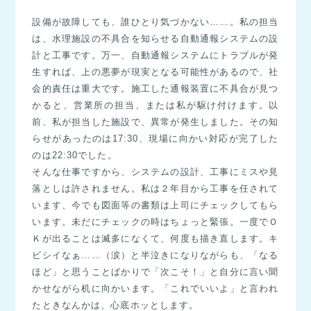
設備が故障しても、誰ひとり気づかない……。私の担当
は、水理施設の不具合を知らせる自動通報システムの設
計と工事です。万一、自動通報システムにトラブルが発
生すれば、上の悪夢が現実となる可能性があるので、社
会的責任は重大です。施工した通報装置に不具合が見つ
かると、営業所の担当、または私が駆け付けます。以
前、私が担当した施設で、異常が発生しました。その知
らせがあったのは17:30、現場に向かい対応が完了した
のは22:30でした。
そんな仕事ですから、システムの設計、工事にミスや見
落としは許されません。私は２年目から工事を任されて
います、今でも図面等の書類は上司にチェックしてもら
います。未だにチェックの時はちょっと緊張。一度でＯ
Ｋが出ることは滅多になくて、何度も描き直します。キ
ビシイなぁ……（涙）と半泣きになりながらも、「なる
ほど」と思うことばかりで「次こそ！」と自分に言い聞
かせながら机に向かいます。「これでいいよ」と言われ
たときなんかは、心底ホッとします。